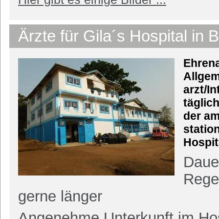
Ärzte für Gila´s Hospital in
Ehrena
Allgem
arzt/I
täglic
der am
statio
Hospit
Dauer
Rege
gerne länger
Angenehme Unterkunft im Hos