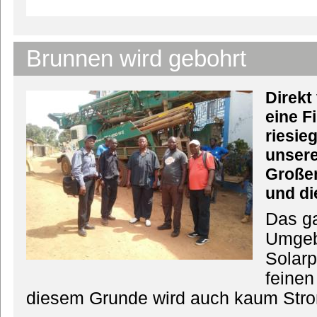
Brunnen wird gebohrt
Direkt
eine F
riesie
unser
Große
und di
Das ga
Umgeb
Solarp
feinen
diesem Grunde wird auch kaum Stro